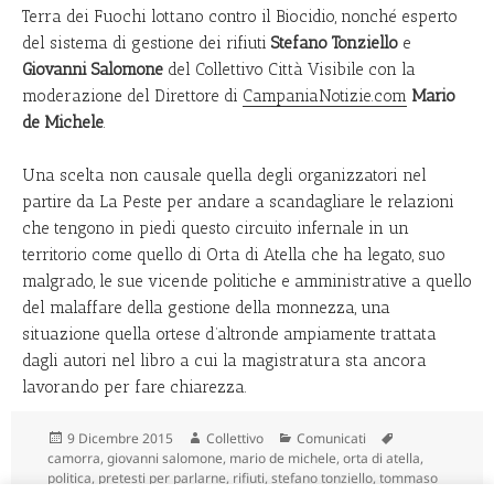
Terra dei Fuochi lottano contro il Biocidio, nonché esperto
del sistema di gestione dei rifiuti
Stefano Tonziello
e
Giovanni Salomone
del Collettivo Città Visibile con la
moderazione del Direttore di
CampaniaNotizie.com
Mario
de Michele
.
Una scelta non causale quella degli organizzatori nel
partire da
La Peste
per andare a scandagliare le relazioni
che tengono in piedi questo circuito infernale in un
territorio come quello di Orta di Atella che ha legato, suo
malgrado, le sue vicende politiche e amministrative a quello
del malaffare della gestione della
monnezza
, una
situazione quella ortese d’altronde ampiamente trattata
dagli autori nel libro a cui la magistratura sta ancora
lavorando per fare chiarezza.
Scritto
Autore
Categorie
Tag
9 Dicembre 2015
Collettivo
Comunicati
il
camorra
,
giovanni salomone
,
mario de michele
,
orta di atella
,
politica
,
pretesti per parlarne
,
rifiuti
,
stefano tonziello
,
tommaso