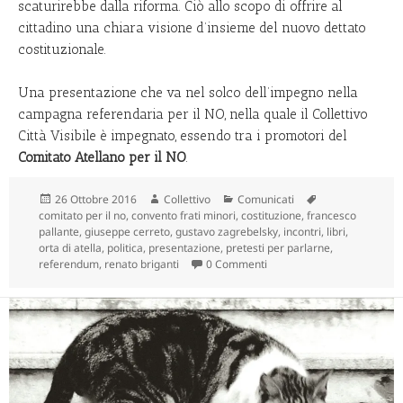
scaturirebbe dalla riforma. Ciò allo scopo di offrire al
cittadino una chiara visione d’insieme del nuovo dettato
costituzionale.
Una presentazione che va nel solco dell’impegno nella
campagna referendaria per il NO, nella quale il Collettivo
Città Visibile è impegnato, essendo tra i promotori del
Comitato Atellano per il NO
.
Scritto
Autore
Categorie
Tag
26 Ottobre 2016
Collettivo
Comunicati
il
comitato per il no
,
convento frati minori
,
costituzione
,
francesco
pallante
,
giuseppe cerreto
,
gustavo zagrebelsky
,
incontri
,
libri
,
orta di atella
,
politica
,
presentazione
,
pretesti per parlarne
,
referendum
,
renato briganti
0 Commenti