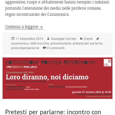
aggressioni, ruspe e abbattimenti hanno riempito i notiziari
portando l’attenzione dei media nelle periferie romane,
regno incontrastato dei Casamonica.
CASAMONICA – Le mani su Roma
Continua a leggere
Scritto
Autore
Categorie
Tag
11 Novembre 2019
Giuseppe Cerreto
Eventi
il
casamonica
,
nello trocchia
,
presentazione
,
pretesti per parlarne
,
pretestiperparlarne
0 Commenti
Pretesti per parlarne: incontro con