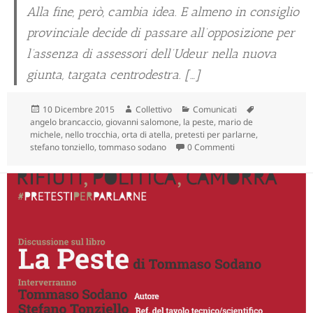
Alla fine, però, cambia idea. E almeno in consiglio
provinciale decide di passare all’opposizione per
l’assenza di assessori dell’Udeur nella nuova
giunta, targata centrodestra. […]
Scritto
Autore
Categorie
Tag
10 Dicembre 2015
Collettivo
Comunicati
il
angelo brancaccio
,
giovanni salomone
,
la peste
,
mario de
michele
,
nello trocchia
,
orta di atella
,
pretesti per parlarne
,
stefano tonziello
,
tommaso sodano
0 Commenti