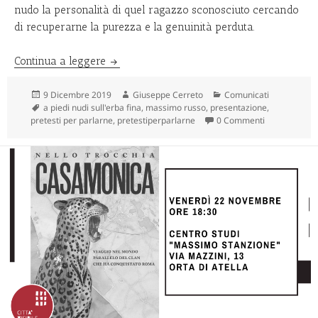
nudo la personalità di quel ragazzo sconosciuto cercando
di recuperarne la purezza e la genuinità perduta.
A piedi nudi…
Continua a leggere
Scritto
Autore
Categorie
9 Dicembre 2019
Giuseppe Cerreto
Comunicati
il
Tag
a piedi nudi sull'erba fina
,
massimo russo
,
presentazione
,
pretesti per parlarne
,
pretestiperparlarne
0 Commenti