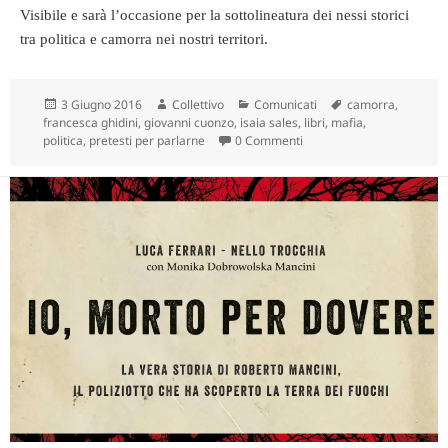
Visibile e sarà l’occasione per la sottolineatura dei nessi storici
tra politica e camorra nei nostri territori.
Scritto
Autore
Categorie
Tag
3 Giugno 2016
Collettivo
Comunicati
camorra
,
il
francesca ghidini
,
giovanni cuonzo
,
isaia sales
,
libri
,
mafia
,
politica
,
pretesti per parlarne
0 Commenti