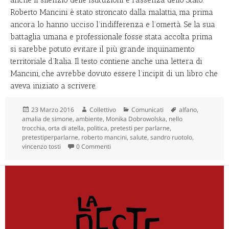
Roberto Mancini è stato stroncato dalla malattia, ma prima
ancora lo hanno ucciso l’indifferenza e l’omertà. Se la sua
battaglia umana e professionale fosse stata accolta prima
si sarebbe potuto evitare il più grande inquinamento
territoriale d’Italia. Il testo contiene anche una lettera di
Mancini, che avrebbe dovuto essere l’incipit di un libro che
aveva iniziato a scrivere.
Scritto
Autore
Categorie
Tag
23 Marzo 2016
Collettivo
Comunicati
alfano
,
il
amalia de simone
,
ambiente
,
Monika Dobrowolska
,
nello
trocchia
,
orta di atella
,
politica
,
pretesti per parlarne
,
pretestiperparlarne
,
roberto mancini
,
salute
,
sandro ruotolo
,
vincenzo tosti
0 Commenti