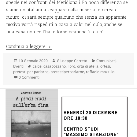
specie nei confronti dei Meridionali. Fa poca differenza se
siamo noi italiani a scappare dalla miseria in cerca di
futuro: ci sarà sempre qualcuno che senza un apparente
motivo vorrà rispedirti a casa a calci nel culo, anche se
una casa non ce l’hai e forse neanche “il culo”.
Calce – Quando i migranti eravamo noi
Continua a leggere
Scritto
Autore
Categorie
10 Gennaio 2020
Giuseppe Cerreto
Comunicati
,
il
Tag
Eventi
calce
,
casapozzano
,
libro
,
orta di atella
,
ortesi
,
pretesti per parlarne
,
pretestiperparlarne
,
raffaele mozzillo
0 Commenti