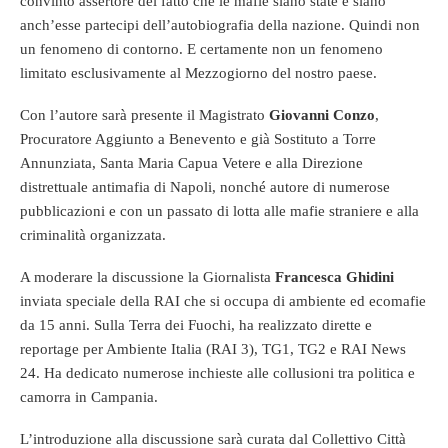
convinto assertore del fatto che le mafie siano state e siano
anch’esse partecipi dell’autobiografia della nazione. Quindi non
un fenomeno di contorno. E certamente non un fenomeno
limitato esclusivamente al Mezzogiorno del nostro paese.
Con l’autore sarà presente il Magistrato
Giovanni Conzo
,
Procuratore Aggiunto a Benevento e già Sostituto a Torre
Annunziata, Santa Maria Capua Vetere e alla Direzione
distrettuale antimafia di Napoli, nonché autore di numerose
pubblicazioni e con un passato di lotta alle mafie straniere e alla
criminalità organizzata.
A moderare la discussione la Giornalista
Francesca Ghidini
inviata speciale della RAI che si occupa di ambiente ed ecomafie
da 15 anni. Sulla Terra dei Fuochi, ha realizzato dirette e
reportage per Ambiente Italia (RAI 3), TG1, TG2 e RAI News
24. Ha dedicato numerose inchieste alle collusioni tra politica e
camorra in Campania.
L’introduzione alla discussione sarà curata dal Collettivo Città