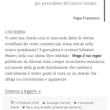
più pericolose del nostro tempo.”
Papa Francesco
L’INCHIESTA
Vi siete mai chiesti cosa si nasconde dietro le vetrine
scintillanti dei centri commerciali, ormai entrati nella
nostra quotidianità? Il giornalista e scrittore Salvatore
Minieri, nella suo ultimo libro intitolato
“
Venga il tuo regno
”
,
pubblicato da
Edizioni Italia
, compie un’inchiesta minuziosa
sul mondo della grande distribuzione che cambierà
radicalmente il vostro punto di vista su un mondo che
affoga tra consumismo e apparenze.
Venga il tuo regno: tutto quello che vi ha
Continua a leggere
Scritto
Autore
Categorie
14 Febbraio 2020
Giuseppe Cerreto
Comunicati
,
il
Tag
Eventi
libro
,
orta di atella
,
pretesti per parlarne
,