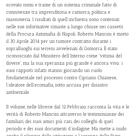
scovato nomi e trame di un sistema criminale fatto di
connivenze tra imprenditoria e camorra, politica e
massoneria. I risultati di quell’inchiesta sono contenuti
nelle sue informative rimaste a lungo chiuse nei cassetti
della Procura Antimafia di Napoli. Roberto Mancini è morto
il 30 Aprile 2014 per un tumore contratto durante i
sopralluoghi sui terreni avvelenati di Gomorra. È stato
riconosciuto dal Ministero dell’Interno come “vittima del
dovere”, ma la sua speranza più grande è ancora viva: i
suoi rapporti infatti stanno giocando un ruolo
fondamentale nel processo contro Cipriano Chianese,
l’ideatore dell’ecomafia, sotto accusa per disastro
ambientale.
Il volume, nelle librerie dal 12 Febbraio, racconta la vita e le
verità di Roberto Mancini attraverso le testimonianze dei
familiari, dei suoi amici più cari, dei colleghi di quel
periodo e dei suoi documenti d’indagine. Ma mette a nudo
anche il silenzio delle istituzioni e l’assenza dello Stato.