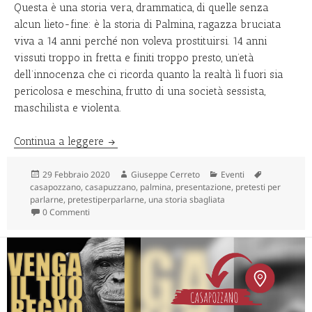
Questa è una storia vera, drammatica, di quelle senza
alcun lieto-fine: è la storia di Palmina, ragazza bruciata
viva a 14 anni perché non voleva prostituirsi. 14 anni
vissuti troppo in fretta e finiti troppo presto, un’età
dell’innocenza che ci ricorda quanto la realtà lì fuori sia
pericolosa e meschina, frutto di una società sessista,
maschilista e violenta.
Una storia sbagliata
Continua a leggere
Scritto
Autore
Categorie
Tag
29 Febbraio 2020
Giuseppe Cerreto
Eventi
il
casapozzano
,
casapuzzano
,
palmina
,
presentazione
,
pretesti per
parlarne
,
pretestiperparlarne
,
una storia sbagliata
0 Commenti