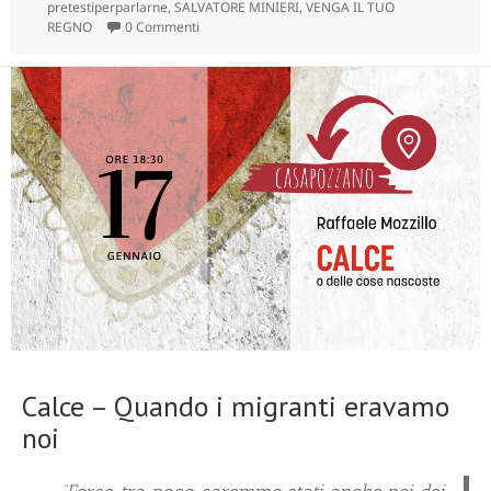
pretestiperparlarne
,
SALVATORE MINIERI
,
VENGA IL TUO
REGNO
0 Commenti
Calce – Quando i migranti eravamo
noi