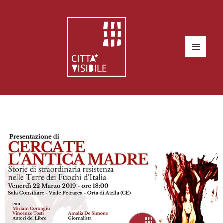
MENU
E
WIDGET