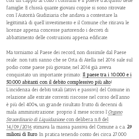
con un cappio al collo i consumi e il potere d’acquisto delle
famiglie. E chissà quante giovani coppie si sono ritrovate
con l’Autorità Giudiziaria che andava a contestare la
legittimità di quell’investimento e il Comune che ritirava le
licenze appena concesse partorendo i decreti di
abbattimento delle costruzioni appena edificate.
Ma torniamo al Paese dei record, non dissimile dal Paese
reale: non tutti sanno che se Orta di Atella nel 2016 sale sul
podio come paese più giovane, nel 2014 già aveva
conquistato un importante primato:
Il paese tra i 10.000 e i
50.000 abitanti con il debito complessivo più alto
!
L’incidenza dei debiti totali (attivi e passivi) del Comune in
relazione alle entrate correnti riscosse nel corso dell’anno
è più del 400%, un grande risultato frutto di decenni di
mala amministrazione: proprio il mese scorso l’
Organo
Straordinario di Liquidazione
con delibera n.8 del
14/09/2016
stimava la massa passiva del Comune a c.a.
29
milioni di Euro
. In pratica tenendo conto dei circa 27.000