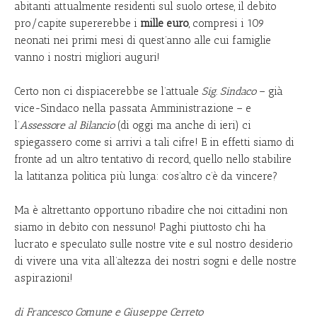
abitanti attualmente residenti sul suolo ortese, il debito
pro/capite supererebbe i
mille euro
, compresi i 109
neonati nei primi mesi di quest’anno alle cui famiglie
vanno i nostri migliori auguri!
Certo non ci dispiacerebbe se l’attuale
Sig. Sindaco
– già
vice-Sindaco nella passata Amministrazione – e
l’
Assessore al Bilancio
(di oggi ma anche di ieri) ci
spiegassero come si arrivi a tali cifre! E in effetti siamo di
fronte ad un altro tentativo di record, quello nello stabilire
la latitanza politica più lunga: cos’altro c’è da vincere?
Ma è altrettanto opportuno ribadire che noi cittadini non
siamo in debito con nessuno! Paghi piuttosto chi ha
lucrato e speculato sulle nostre vite e sul nostro desiderio
di vivere una vita all’altezza dei nostri sogni e delle nostre
aspirazioni!
di Francesco Comune e Giuseppe Cerreto