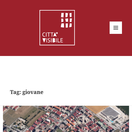
MENU
E
WIDGET
Tag:
giovane