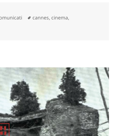
ategorie
Tag
omunicati
cannes
,
cinema
,