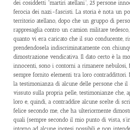
dei cosiddetti “martiri atellani”, 25 persone inn
ferocia dei nazi-fascisti. La storia è nota un po’
territorio atellano, dopo che un gruppo di pers
rappresaglia contro un camion militare tedesco,
quanto vi era caricato che il suo conducente, 
prendendosela indiscriminatamente con chiunque
dimostrazione vendicativa. Il dato certo è la 
innocenti, sono i contorni a rimanere nebulosi, 
sempre fornito elementi tra loro contraddittori.
la testimonianza di alcune delle persone che il
vissuto sulla propria pelle, testimonianze che, 
loro e, quindi, a contraddire alcune scelte di scr
felice secondo me, che ha ulteriormente dimostra
quali (sempre secondo il mio punto di vista, s’i
intorno ad alcune ipotesi possibili e non intend