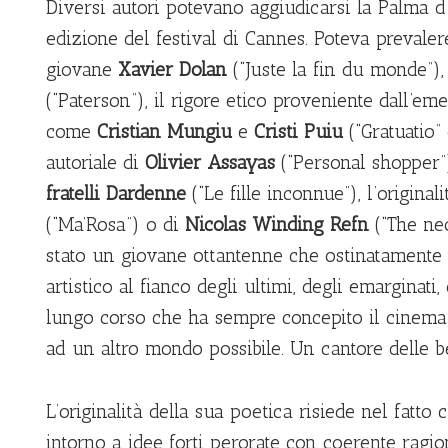
Diversi autori potevano aggiudicarsi la Palma 
edizione del festival di Cannes. Poteva prevaler
giovane
Xavier Dolan
(“Juste la fin du monde”), 
(“Paterson”), il rigore etico proveniente dall’
come
Cristian Mungiu
e
Cristi Puiu
(“Gratuatio”
autoriale di
Olivier Assayas
(“Personal shopper”)
fratelli Dardenne
(“Le fille inconnue”), l’original
(“Ma’Rosa”) o di
Nicolas Winding Refn
(“The neo
stato un giovane ottantenne che ostinatamente 
artistico al fianco degli ultimi, degli emarginati,
lungo corso che ha sempre concepito il cinem
ad un altro mondo possibile. Un cantore delle b
L’originalità della sua poetica risiede nel fatto
intorno a idee forti perorate con coerente ragio