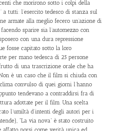
ocenti che morirono sotto i colpi della
 a tutti: l’esercito tedesco di stanza sul
one armate alla meglio fecero un’azione di
 facendo sparire sia l’automezzo con
risposero con una dura repressione
 fosse capitato sotto la loro
morte per mano tedesca di 25 persone
frutto di una trascrizione orale che ha
 Non è un caso che il film si chiuda con
 clima convulso di quei giorni l’hanno
appunto tendevano a contraddirsi fra di
ittura adottate per il film. Una scelta
to l’umiltà d’intenti degli autori per i
ntende), “La via nova” è stato costruito
e affatto porsi come verità unica ed