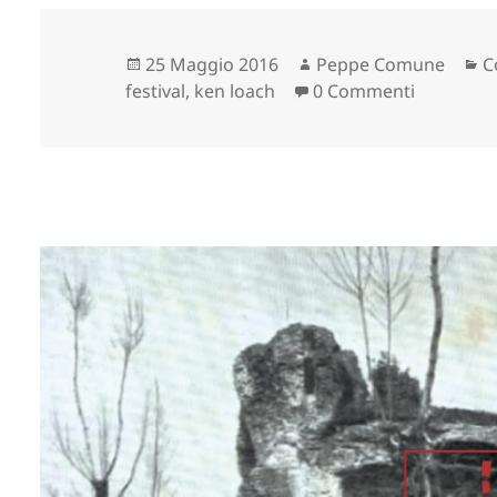
Scritto
Autore
C
25 Maggio 2016
Peppe Comune
C
il
festival
,
ken loach
0 Commenti