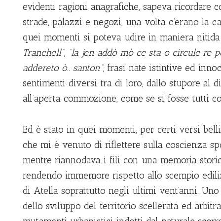
evidenti ragioni anagrafiche, sapeva ricordare 
strade, palazzi e negozi, una volta c’erano la ca
quei momenti si poteva udire in maniera nitida
Tranchell”,
“la jen a
ddò
mò c
e
sta
o
circ
u
l
e
re pe
a
dde
ret
o
ò..
santon”
,
frasi nate istintive ed inno
sentimenti diversi tra di loro, dallo stupore al d
all’aperta commozione, come se si fosse tutti co
Ed è stato in quei momenti, per certi versi bell
che mi è venuto di riflettere sulla coscienza sp
mentre riannodava i fili con una memoria storic
rendendo immemore rispetto allo scempio edilizi
di Atella soprattutto negli ultimi vent’anni. U
dello sviluppo del territorio scellerata ed arbitr