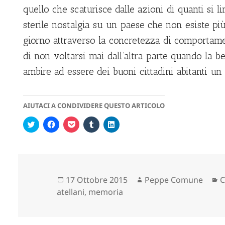
quello che scaturisce dalle azioni di quanti si l
sterile nostalgia su un paese che non esiste pi
giorno attraverso la concretezza di comportame
di non voltarsi mai dall’altra parte quando la b
ambire ad essere dei buoni cittadini abitanti un 
AIUTACI A CONDIVIDERE QUESTO ARTICOLO
F
F
F
F
F
a
a
a
a
a
i
i
i
i
i
c
c
c
c
c
l
l
l
l
l
i
i
i
i
i
c
c
c
c
c
q
p
q
q
q
u
e
u
u
u
Scritto
Autore
C
17 Ottobre 2015
Peppe Comune
C
i
r
i
i
i
p
c
p
p
p
il
atellani
,
memoria
e
o
e
e
e
r
n
r
r
r
c
d
c
c
c
o
i
o
o
o
n
v
n
n
n