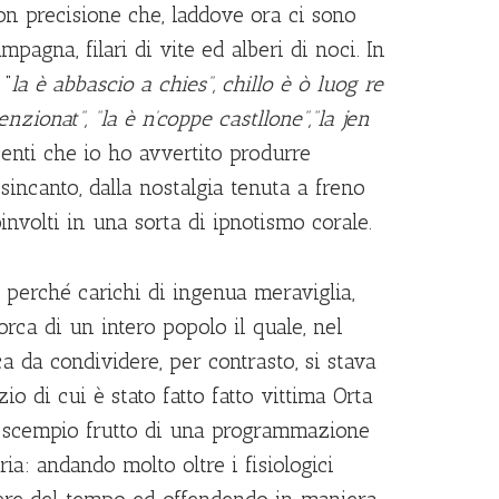
con precisione che, laddove ora ci sono
mpagna, filari di vite ed alberi di noci. In
 “
la è abbasc
io
a chies”, chill
o
è
ò
luog re
nzionat”, “la è n’cop
pe
castllon
e
”,“
la jen
centi che io ho avvertito produrre
isincanto, dalla nostalgia tenuta a freno
involti in una sorta di ipnotismo corale.
i perché carichi di ingenua meraviglia,
orca di un intero popolo il quale, nel
a da condividere, per contrasto, si stava
o di cui è stato fatto fatto vittima Orta
no scempio frutto di una programmazione
aria: andando molto oltre i fisiologici