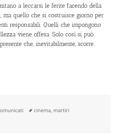
imitano a leccarsi le ferite facendo della
ù, ma quello che si costruisce giorno per
nti responsabili. Quelli che impongono
ellezza viene offesa. Solo così si può
presente che, inevitabilmente, scorre.
ategorie
Tag
omunicati
cinema
,
martiri