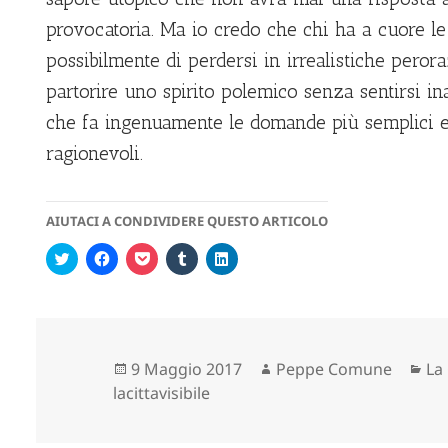
provocatoria. Ma io credo che chi ha a cuore le
possibilmente di perdersi in irrealistiche peror
partorire uno spirito polemico senza sentirsi 
che fa ingenuamente le domande più semplici e 
ragionevoli.
AIUTACI A CONDIVIDERE QUESTO ARTICOLO
F
F
F
F
F
a
a
a
a
a
i
i
i
i
i
c
c
c
c
c
l
l
l
l
l
i
i
i
i
i
c
c
c
c
c
q
p
q
q
q
u
e
u
u
u
Scritto
Autore
Ca
9 Maggio 2017
Peppe Comune
La 
i
r
i
i
i
p
c
p
p
p
il
lacittavisibile
e
o
e
e
e
r
n
r
r
r
c
d
c
c
c
o
i
o
o
o