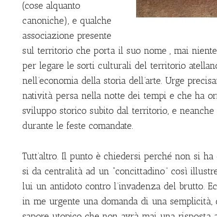
(cose alquanto
canoniche), e qualche
associazione presente
sul territorio che porta il suo nome , mai nient
per legare le sorti culturali del territorio atell
nell’economia della storia dell’arte. Urge precis
natività persa nella notte dei tempi e che ha 
sviluppo storico subito dal territorio, e neanch
durante le feste comandate.
Tutt’altro. Il punto è chiedersi perché non si h
si da centralità ad un “concittadino” così illust
lui un antidoto contro l’invadenza del brutto. E
in me urgente una domanda di una semplicità,
sapore utopico che non avrà mai una risposta 