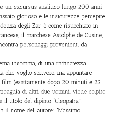
sere un excursus analitico lungo 200 anni
 passato glorioso e le insicurezze percepite
idenza degli Zar, è come risucchiato in
rancese, il marchese Astolphe de Cusine,
 incontra personaggi provenienti da
inema insomma, di una raffinatezza
a che voglio scrivere, ma appuntare
el film (esattamente dopo 20 minuti e 25
ompagnia di altri due uomini, viene colpito
 il titolo del dipinto “Cleopatra”.
ma il nome dell’autore: “Massimo