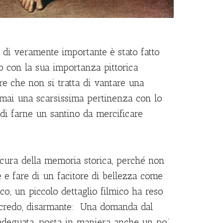
e di veramente importante è stato fatto
ano con la sua importanza pittorica
are che non si tratta di vantare una
ormai una scarsissima pertinenza con lo
e di farne un santino da mercificare
a cura della memoria storica, perché non
re e fare di un facitore di bellezza come
cco, un piccolo dettaglio filmico ha reso
 credo, disarmante: Una domanda dal
adeguata, posta in maniera anche un po’