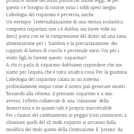
produrre buone decisioni pubbliche, buone leggi. Se per
questo c’è bisogno di risorse, sono i soldi spesi meglio.
L’ideologia del risparmio è perversa, anche.
Un esempio: l’esternalizzazione di una mensa scolastica
comporta risparmio, non c’è dubbio, ma (nove volte su
dieci) porta con sé la compressione del diritto ad una sana
alimentazione per i bambini e la precarizzazione dei
rapporti di lavoro di cuochi e personale vario. Voi, per i
vostri figli, lo fareste questo risparmio?
A chi ci parla di risparmio dobbiamo rispondere che noi
siamo per l’equità, che è tutta un’altra cosa. Per la giustizia.
L’ideologia del risparmio calata in un sistema
profondamente iniquo come il nostro può generare mostri.
Tornando alla riforma: il presunto risparmio è, a mio
avviso, l’effetto collaterale di una “riduzione” della
democrazia e, in quanto tale, è proprio inaccettabile.
Per i fautori del cambiamento in peggio (così comincerei a
chiamare quelli del sì) molti risparmi si avranno dalla
modifica del titolo quinto della Costituzione. Il “prezzo” da