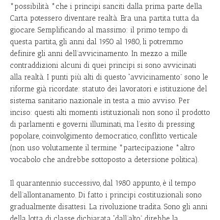
*possibilità *che i principi sanciti dalla prima parte della
Carta potessero diventare realtà. Era una partita tutta da
giocare. Semplificando al massimo: il primo tempo di
questa partita, gli anni dal 1950 al 1980, li potremmo
definire gli anni dell’avvicinamento. In mezzo a mille
contraddizioni alcuni di quei principi si sono avvicinati
alla realtà. I punti più alti di questo “avvicinamento” sono le
riforme già ricordate: statuto dei lavoratori e istituzione del
sistema sanitario nazionale in testa a mio avviso. Per
inciso: questi alti momenti istituzionali non sono il prodotto
di parlamenti e governi illuminati, ma l’esito di pressing
popolare, coinvolgimento democratico, conflitto verticale
(non uso volutamente il termine *partecipazione *altro
vocabolo che andrebbe sottoposto a detersione politica).
Il quarantennio successivo, dal 1980 appunto, è il tempo
dell’allontanamento. Di fatto i principi costituzionali sono
gradualmente disattesi. La rivoluzione tradita. Sono gli anni
della lotta di classe dichiarata “dall’alto” direbbe la