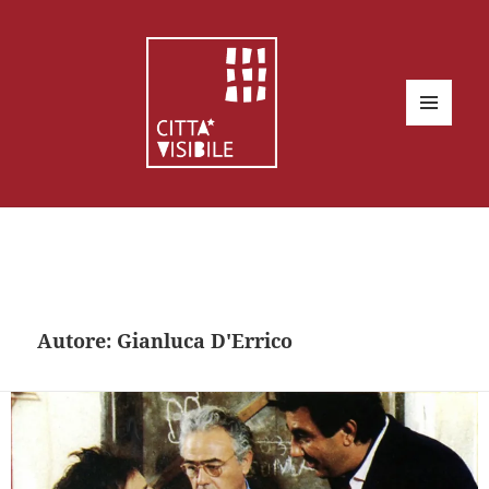
MENU
E
WIDGET
Autore:
Gianluca D'Errico