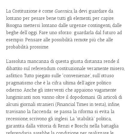
La Costituzione è come
Guernica
, la devi guardare da
lontano per pesare bene tutti gli elementi, per capire.
Bisogna mettersi lontano dalle urgenze contingenti, dalle
beghe dell’oggi. Fare uno sforzo: guardarla dal futuro ad
esempio. Pensare alle possibilità remote più che alle
probabilità prossime.
L’assoluta mancanza di questa giusta distanza rende il
dibattito sul referendum costituzionale veramente misero,
asfittico. Tutto piegato sulle “convenienze”, sull’ottuso
pragmatismo che è la cifra ultima dell’agire politico
odierno. Anche gli interventi che appaiono vagamente
lungimiranti non vanno oltre il dopodomani. Gli articoli di
alcuni giornali stranieri (Financial Times in testa), infine,
travisano la faccenda: se passa la riforma si evita la
recessione, scrivono gli inglesi. La “stabilità” politica,
garantita dalla vittoria di Renzi e Boschi nella battaglia
referendaria, sarebbe la condizione per realizzare le