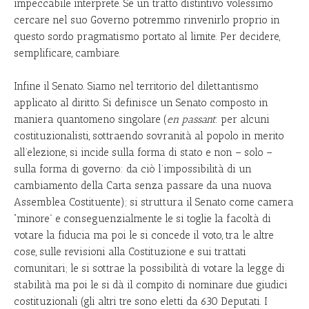
impeccabile interprete. Se un tratto distintivo volessimo
cercare nel suo Governo potremmo rinvenirlo proprio in
questo sordo pragmatismo portato al limite. Per decidere,
semplificare, cambiare.
Infine il Senato. Siamo nel territorio del dilettantismo
applicato al diritto. Si definisce un Senato composto in
maniera quantomeno singolare (
en passant
: per alcuni
costituzionalisti, sottraendo sovranità al popolo in merito
all’elezione, si incide sulla forma di stato e non – solo –
sulla forma di governo: da ciò l’impossibilità di un
cambiamento della Carta senza passare da una nuova
Assemblea Costituente); si struttura il Senato come camera
“minore” e conseguenzialmente le si toglie la facoltà di
votare la fiducia ma poi le si concede il voto, tra le altre
cose, sulle revisioni alla Costituzione e sui trattati
comunitari; le si sottrae la possibilità di votare la legge di
stabilità ma poi le si dà il compito di nominare due giudici
costituzionali (gli altri tre sono eletti da 630 Deputati. I