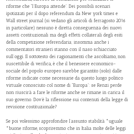
riforme che “l’Europa attende”. Dei possibili scenari
ipotizzati per il dopo referendum da New york times e
Wall street journal (si vedano gli articoli di ferragosto 2016
in particolare) nessuno è diretta conseguenza dei nuovi
assetti costituzionali ma degli effetti collaterali degli esiti
della competizione referendaria; insomma anche i
commentatori stranieri stanno con il naso schiacciato
sull’oggi. Il sottotesto dei ragionamenti che ascoltiamo, non
suscettibile di verifica, è che il benessere economico-
sociale del popolo europeo sarebbe garantito (solo) dalle
riforme indicate come necessarie da questo luogo politico
virtuale conosciuto col nome di “Europa”: se Renzi perde
non riuscirà a fare le riforme anche se rimane in carica il
suo governo. Dov’è la riflessione sui contenuti della legge di
revisione costituzionale?
Se poi volessimo approfondire l’assunto stabilità *uguale
*buone riforme, scopriremmo che in Italia molte delle leggi