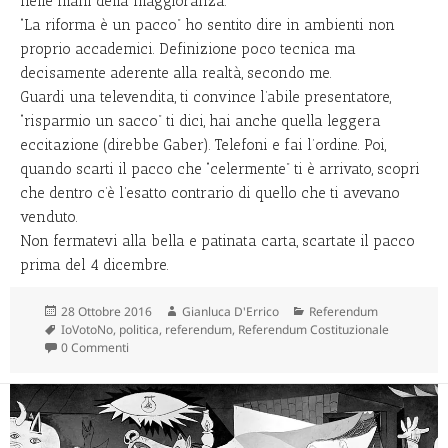
nelle mani della maggioranza.
“La riforma è un pacco” ho sentito dire in ambienti non
proprio accademici. Definizione poco tecnica ma
decisamente aderente alla realtà, secondo me.
Guardi una televendita, ti convince l’abile presentatore,
“risparmio un sacco” ti dici, hai anche quella leggera
eccitazione (direbbe Gaber). Telefoni e fai l’ordine. Poi,
quando scarti il pacco che “celermente” ti è arrivato, scopri
che dentro c’è l’esatto contrario di quello che ti avevano
venduto.
Non fermatevi alla bella e patinata carta, scartate il pacco
prima del 4 dicembre.
Scritto
Autore
Categorie
28 Ottobre 2016
Gianluca D'Errico
Referendum
il
Tag
IoVotoNo
,
politica
,
referendum
,
Referendum Costituzionale
0 Commenti