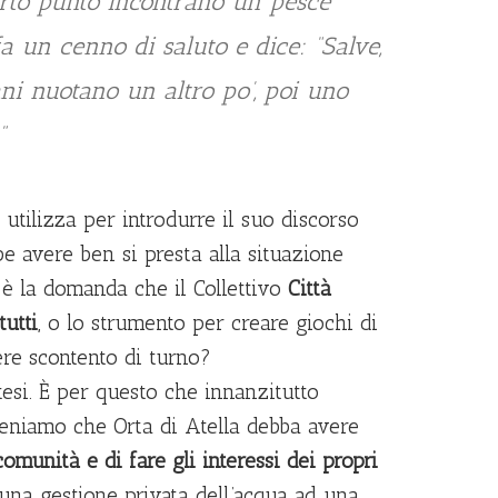
rto punto incontrano un pesce
a un cenno di saluto e dice: “Salve,
ani nuotano un altro po’, poi uno
”
utilizza per introdurre il suo discorso
e avere ben si presta alla situazione
è la domanda che il Collettivo
Città
tutti
, o lo strumento per creare giochi di
iere scontento di turno?
si. È per questo che innanzitutto
eniamo che Orta di Atella debba avere
munità e di fare gli interessi dei propri
 una gestione privata dell’acqua ad una