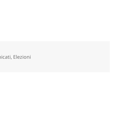
rie
icati
,
Elezioni