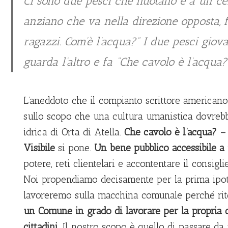
Ci sono due pesci che nuotano e a un ce
anziano che va nella direzione opposta, f
ragazzi. Com’è l’acqua?” I due pesci giov
guarda l’altro e fa “Che cavolo è l’acqua?
L’aneddoto che il compianto scrittore americano 
sullo scopo che una cultura umanistica dovrebb
idrica di Orta di Atella.
Che cavolo è l’acqua?
– 
Visibile
si pone.
Un bene pubblico accessibile a 
potere, reti clientelari e accontentare il consigl
Noi propendiamo decisamente per la prima ipote
lavoreremo sulla macchina comunale perché rit
un Comune in grado di lavorare per la propria co
cittadini
. Il nostro scopo è quello di passare da