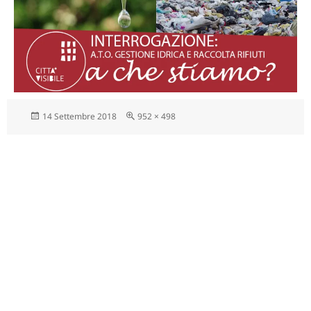
Scritto
Dimensione
14 Settembre 2018
952 × 498
il
reale