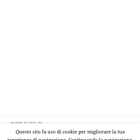
Navigazione
PUBBLICATO IN
articoli
ATO ACQUA E RIFIUTI
Questo sito fa uso di cookie per migliorare la tua
esperienza di navigazione. Continuando la navigazione,